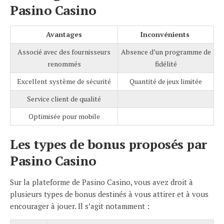
Pasino Casino
Avantages
Inconvénients
Associé avec des fournisseurs
Absence d’un programme de
renommés
fidélité
Excellent système de sécurité
Quantité de jeux limitée
Service client de qualité
Optimisée pour mobile
Les types de bonus proposés par
Pasino Casino
Sur la plateforme de Pasino Casino, vous avez droit à
plusieurs types de bonus destinés à vous attirer et à vous
encourager à jouer. Il s’agit notamment :