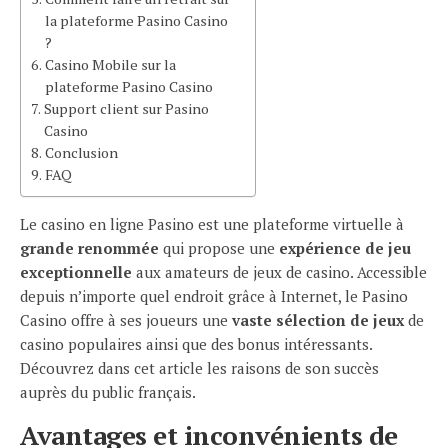
la plateforme Pasino Casino
?
Casino Mobile sur la
plateforme Pasino Casino
Support client sur Pasino
Casino
Conclusion
FAQ
Le casino en ligne Pasino est une plateforme virtuelle à
grande renommée
qui propose une
expérience de jeu
exceptionnelle
aux amateurs de jeux de casino. Accessible
depuis n’importe quel endroit grâce à Internet, le Pasino
Casino offre à ses joueurs une
vaste sélection de jeux
de
casino populaires ainsi que des bonus intéressants.
Découvrez dans cet article les raisons de son succès
auprès du public français.
Avantages et inconvénients de