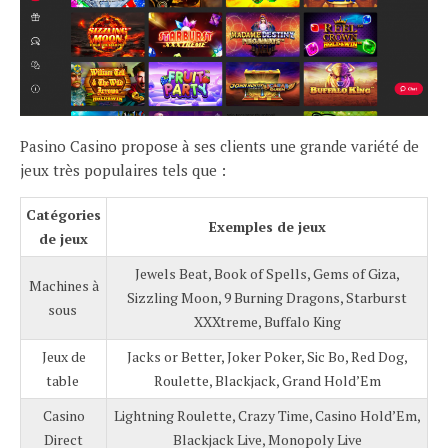
Pasino Casino propose à ses clients une grande variété de
jeux très populaires tels que :
Catégories
Exemples de jeux
de jeux
Jewels Beat, Book of Spells, Gems of Giza,
Machines à
Sizzling Moon, 9 Burning Dragons, Starburst
sous
XXXtreme, Buffalo King
Jeux de
Jacks or Better, Joker Poker, Sic Bo, Red Dog,
table
Roulette, Blackjack, Grand Hold’Em
Casino
Lightning Roulette, Crazy Time, Casino Hold’Em,
Direct
Blackjack Live, Monopoly Live